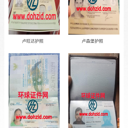
卢旺达护照
卢森堡护照