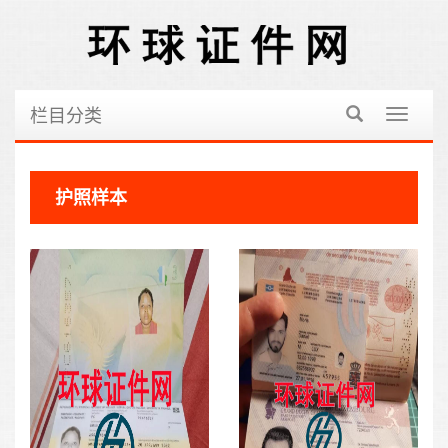
栏目分类
切
换
导
航
护照样本