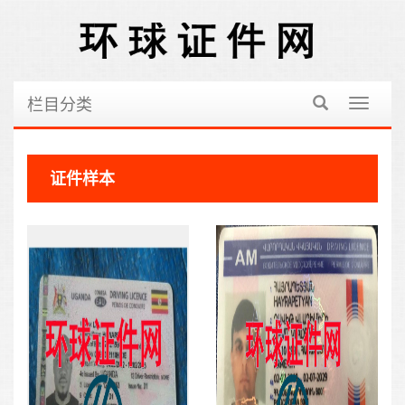
栏目分类
切
换
导
航
证件样本