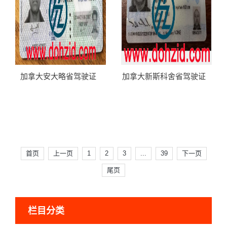
加拿大安大略省驾驶证
加拿大新斯科舍省驾驶证
首页
上一页
1
2
3
...
39
下一页
尾页
栏目分类