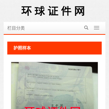
栏目分类
切
换
导
航
护照样本