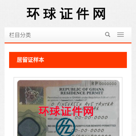
栏目分类
切
换
导
航
居留证样本