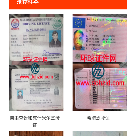
推荐样本
自由查谟和克什米尔驾驶
希腊驾驶证
证