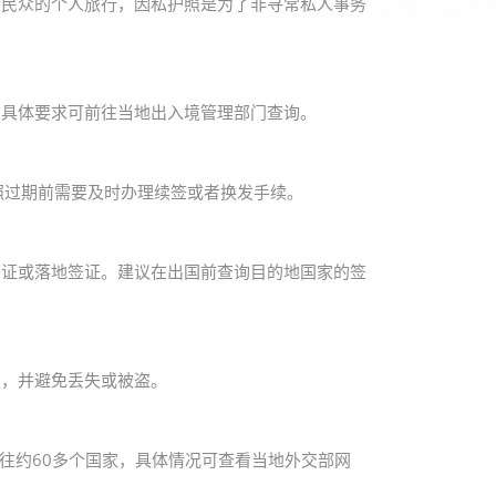
般民众的个人旅行，因私护照是为了非寻常私人事务
。具体要求可前往当地出入境管理部门查询。
照过期前需要及时办理续签或者换发手续。
签证或落地签证。建议在出国前查询目的地国家的签
照，并避免丢失或被盗。
往约60多个国家，具体情况可查看当地外交部网