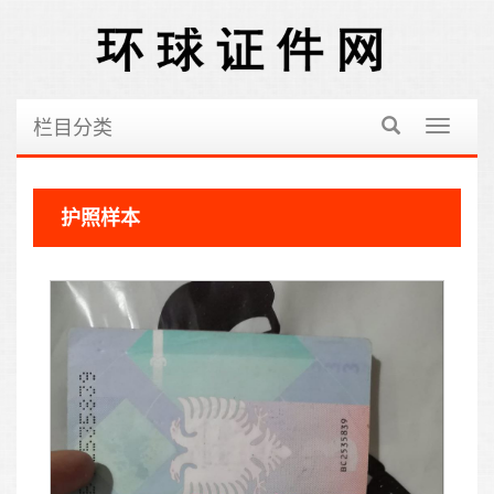
栏目分类
切
换
导
航
护照样本