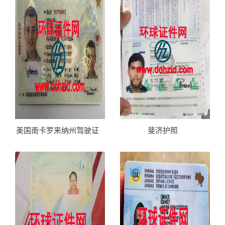
美国南卡罗来纳州驾驶证
斐济护照