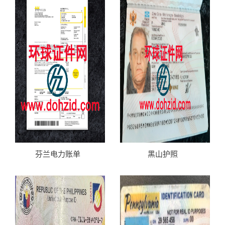
芬兰电力账单
黑山护照