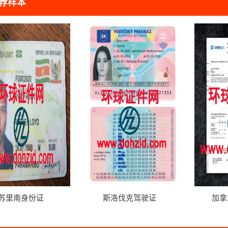
荐样本
苏里南身份证
斯洛伐克驾驶证
加拿