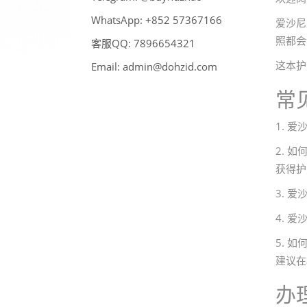
WhatsApp:
66176375 258+
爱沙尼
照都会
客服QQ:
789
6
123456
这本护
Email:
admin@dohzid.com
常
1. 
2. 
获得护
3. 
4. 
5. 
建议在
办