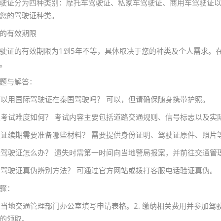
驶证分为四种类别：摩托车驾驶证、私家车驾驶证、商用车驾驶证
您的驾驶证种类。
的有效期限
驶证的有效期限为1到5年不等，具体取决于您的种类及个人需求。
。
题与解答：
我可以用国际驾驶证在泰国驾驶吗？ 可以，但请确保随身携带护照。
驾驶考试难度如何？ 考试内容主要包括道路交通规则、信号标志以及实
驾驶证续期需要准备哪些材料？ 需要提供身份证明、驾驶证原件、照片
遗失驾驶证怎么办？ 遗失时需第一时间向当地警局报案，并前往交通管
泰国驾驶证真伪辨别方法？ 可通过官方网站或拨打客服电话验证真伪。
骤：
前往当地交通管理部门办公室填写申请表格。2. 缴纳相关费用并参加驾
的领取。