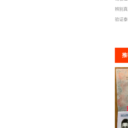
辨别真
验证泰
推