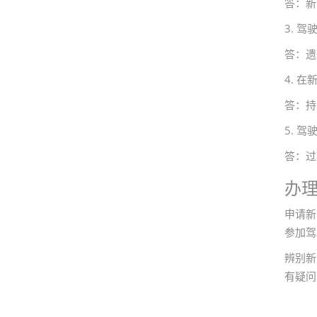
答：新
3. 
答：遗
4. 
答：持
5. 
答：过
办
申请新
参加驾
辨别新
有疑问