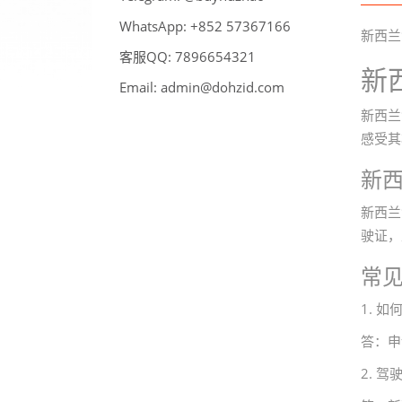
WhatsApp:
66176375 258+
新西兰
客服QQ:
789
6
123456
新
Email:
admin@dohzid.com
新西兰
感受其
新
新西兰
驶证，
常
1. 
答：申
2. 