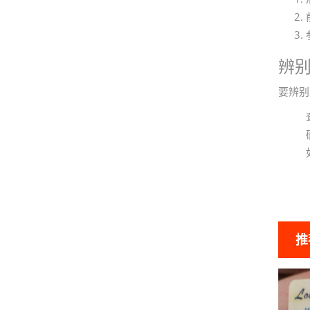
辨
要辨别
推