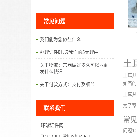
常见问题
我们能为您做些什么
办理证件时,选我们的5大理由
土
关于物流：东西做好多久可以收到,
发什么快递
土耳其
如画的
关于付款方式：支付及细节
土耳其
为了帮
联系我们
常
环球证件网
问题1
Telegram:
oahzuhyub@