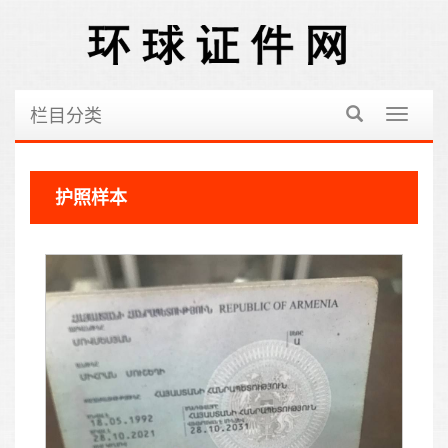
栏目分类
切
换
导
航
护照样本