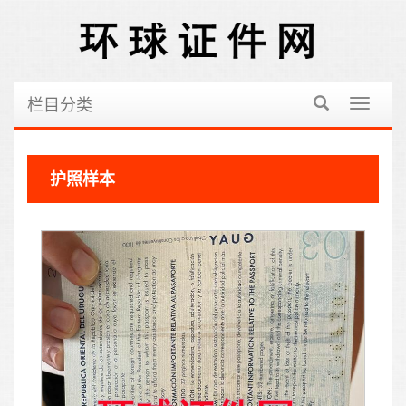
栏目分类
切
换
导
航
护照样本